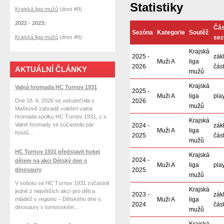
Statistiky
Krajská liga mužů
(dres #9)
2022 - 2023:
Čás
Sezóna
Kategorie
Soutěž
Krajská liga mužů
(dres #9)
sez
Krajská
2025 -
zák
Muži A
liga
2026
čás
AKTUÁLNÍ ČLÁNKY
mužů
Krajská
Valná hromada HC Turnov 1931
2025 -
Muži A
liga
play
Dne 16. 6. 2026 se uskutečnila v
2026
mužů
Maškově zahradě volební valná
hromada spolku HC Turnov 1931, z.s.
Krajská
Valné hromady se zúčastnilo pár
2024 -
zák
Muži A
liga
hostů...
2025
čás
mužů
HC Turnov 1931 představil hokej
Krajská
2024 -
dětem na akci Dětský den s
Muži A
liga
play
dinosaury
2025
mužů
V sobotu se HC Turnov 1931 zúčastnil
Krajská
jedné z největších akcí pro děti a
2023 -
zák
mládež v regionu – Dětského dne s
Muži A
liga
2024
čás
dinosaury v turnovském...
mužů