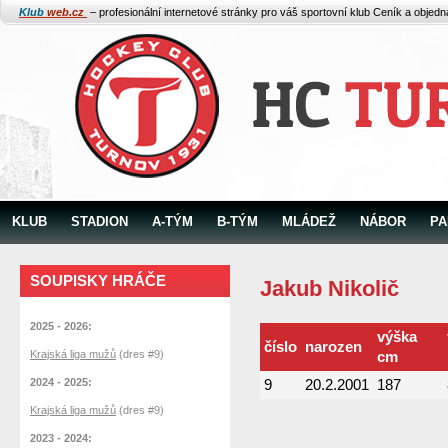
Klub
web.cz
– profesionální internetové stránky pro váš sportovní klub
Ceník a objed
KLUB
STADION
A-TÝM
B-TÝM
MLÁDEŽ
NÁBOR
PA
SOUPISKY HRÁČE
Jakub Nikolič
2025 - 2026:
výška
číslo
narozen
Krajská liga mužů
(dres #9)
cm
2024 - 2025:
9
20.2.2001
187
Krajská liga mužů
(dres #9)
2023 - 2024: