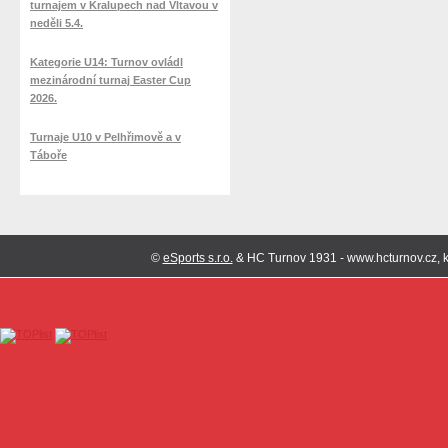
turnajem v Kralupech nad Vltavou v
neděli 5.4.
Kategorie U14: Turnov ovládl
mezinárodní turnaj Easter Cup
2026.
Turnaje U10 v Pelhřimově a v
Táboře
©
eSports s.r.o.
& HC Turnov 1931 - www.hcturnov.cz, k