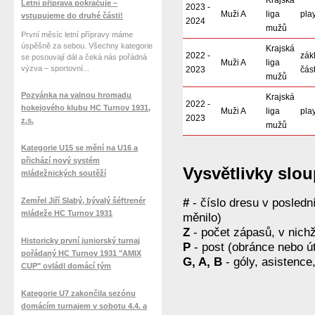
Krajská
Letní příprava pokračuje –
2023 -
Muži A
liga
play
vstupujeme do druhé části!
2024
mužů
První měsíc letní přípravy máme
úspěšně za sebou. Všechny kategorie
Krajská
2022 -
zák
se posouvají dál a čeká nás pořádná
Muži A
liga
výzva – sportovní...
2023
čás
mužů
Pozvánka na valnou hromadu
Krajská
2022 -
hokejového klubu HC Turnov 1931,
Muži A
liga
play
2023
z.s.
mužů
Kategorie U15 se mění na U16 a
přichází nový systém
Vysvětlivky slo
mládežnických soutěží
Zemřel Jiří Slabý, bývalý šéftrenér
#
- číslo dresu v posled
mládeže HC Turnov 1931
měnilo)
Z
- počet zápasů, v nichž
Historicky první juniorský turnaj
P
- post (obránce nebo ú
pořádaný HC Turnov 1931 "AMIX
G, A, B
- góly, asistence
CUP" ovládl domácí tým
Kategorie U7 zakončila sezónu
domácím turnajem v sobotu 4.4. a